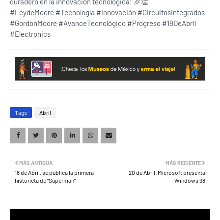
duradero en la innovación tecnológica! 🎉👏
#LeydeMoore #Tecnología #Innovación #CircuitosIntegrados
#GordonMoore #AvanceTecnológico #Progreso #19DeAbril
#Electronics
Tags
Abril
MÁS ANTIGUA
MÁS RECIENTE
18 de Abril. se publica la primera
20 de Abril. Microsoft presenta
historieta de “Superman”
Windows 98