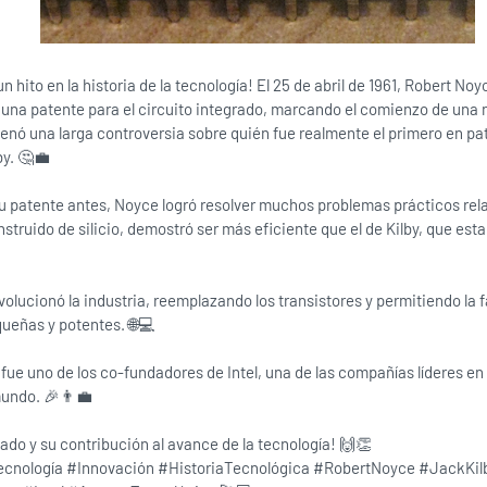
 hito en la historia de la tecnología! El 25 de abril de 1961, Robert Noy
na patente para el circuito integrado, marcando el comienzo de una 
nó una larga controversia sobre quién fue realmente el primero en pate
by. 🤔💼
su patente antes, Noyce logró resolver muchos problemas prácticos rel
nstruido de silicio, demostró ser más eficiente que el de Kilby, que es
evolucionó la industria, reemplazando los transistores y permitiendo la 
eñas y potentes. 🌐💻
ue uno de los co-fundadores de Intel, una de las compañías líderes en 
mundo. 🎉👨‍💼
ado y su contribución al avance de la tecnología! 🙌👏
ecnología #Innovación #HistoriaTecnológica #RobertNoyce #JackKil