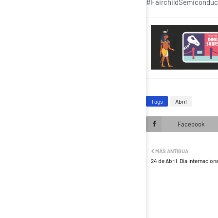
#FairchildSemiconduct
Tags
Abril
Facebook
MÁS ANTIGUA
24 de Abril. Día Internacion