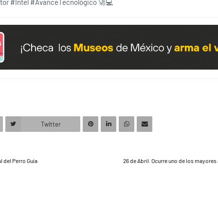
or #Intel #AvanceTecnológico 🚀💻
Twitter
al del Perro Guía
26 de Abril. Ocurre uno de los mayores