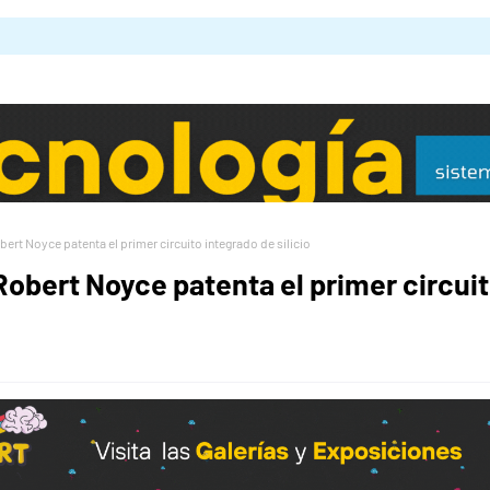
obert Noyce patenta el primer circuito integrado de silicio
 Robert Noyce patenta el primer circui