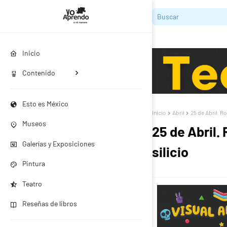
Inicio
Contenido
Esto es México
Inicio
Abril
25 de Abril. R
Museos
25 de Abril.
Galerías y Exposiciones
silicio
Pintura
Teatro
Reseñas de libros