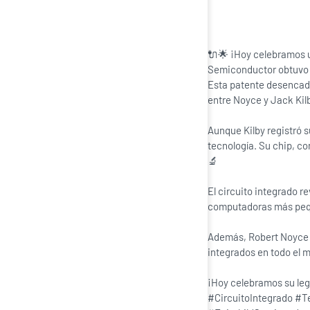
🔌🌟 ¡Hoy celebramos un
Semiconductor obtuvo u
Esta patente desencade
entre Noyce y Jack Kil
Aunque Kilby registró 
tecnología. Su chip, co
🔬
El circuito integrado r
computadoras más pequ
Además, Robert Noyce f
integrados en todo el 
¡Hoy celebramos su leg
#CircuitoIntegrado #T