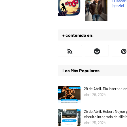
El Becar
jgezziel
+ contenido en:
Los Más Populares
29 de Abril. Día Internacio
abril 29, 2024
25 de Abril. Robert Noyce 
circuito integrado de silici
abril 25, 2024